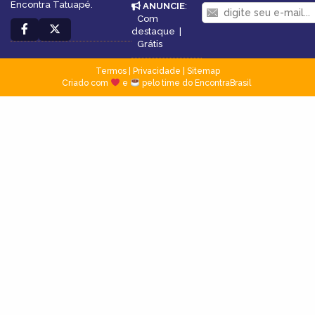
Encontra Tatuapé.
ANUNCIE
:
Com
destaque
|
Grátis
Termos
|
Privacidade
|
Sitemap
Criado com
e
pelo time do EncontraBrasil