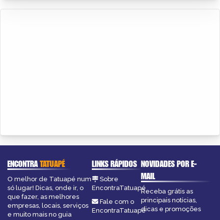
ENCONTRA
TATUAPÉ
LINKS RÁPIDOS
NOVIDADES POR E-
MAIL
O melhor de Tatuapé num
Sobre
só lugar! Dicas, onde ir, o
EncontraTatuapé
Receba grátis as
que fazer, as melhores
principais notícias,
Fale com o
empresas, locais, serviços
dicas e promoções
EncontraTatuapé
e muito mais no guia