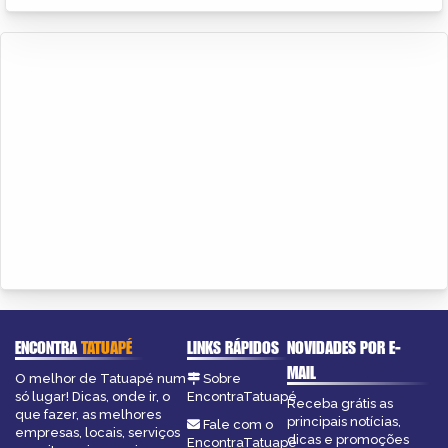
ENCONTRA
TATUAPÉ
LINKS RÁPIDOS
NOVIDADES POR E-
MAIL
O melhor de Tatuapé num
Sobre
só lugar! Dicas, onde ir, o
EncontraTatuapé
Receba grátis as
que fazer, as melhores
principais notícias,
Fale com o
empresas, locais, serviços
dicas e promoções
EncontraTatuapé