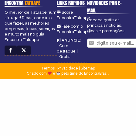
ENCONTRA
TATUAPÉ
LINKS RÁPIDOS
NOVIDADES POR E-
MAIL
O melhor de Tatuapé num
Sobre
só lugar! Dicas, onde ir, o
EncontraTatuapé
Receba grátis as
que fazer, as melhores
principais notícias,
Fale com o
empresas, locais, serviços
dicas e promoções
EncontraTatuapé
e muito mais no guia
Encontra Tatuapé.
ANUNCIE
:
Com
destaque
|
Grátis
Termos
|
Privacidade
|
Sitemap
Criado com
e
pelo time do EncontraBrasil