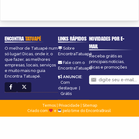
ENCONTRA
TATUAPÉ
LINKS RÁPIDOS
NOVIDADES POR E-
MAIL
O melhor de Tatuapé num
Sobre
só lugar! Dicas, onde ir, o
EncontraTatuapé
Receba grátis as
que fazer, as melhores
principais notícias,
Fale com o
empresas, locais, serviços
dicas e promoções
EncontraTatuapé
e muito mais no guia
Encontra Tatuapé.
ANUNCIE
:
Com
destaque
|
Grátis
Termos
|
Privacidade
|
Sitemap
Criado com
e
pelo time do EncontraBrasil