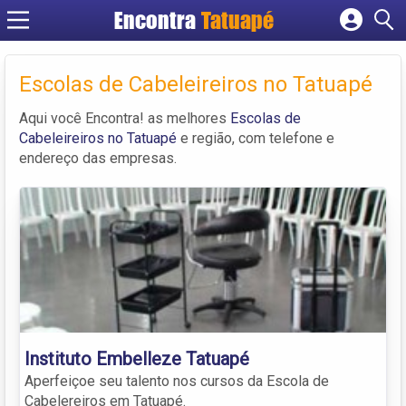
Encontra
Tatuapé
Cadastrar empresa
Fazer login
Escolas de Cabeleireiros no Tatuapé
Criar conta
Aqui você Encontra! as melhores
Escolas de
Cabeleireiros no Tatuapé
e região, com telefone e
endereço das empresas.
Instituto Embelleze Tatuapé
Aperfeiçoe seu talento nos cursos da Escola de
Cabelereiros em Tatuapé.