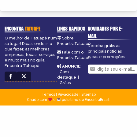
ENCONTRA
TATUAPÉ
LINKS RÁPIDOS
NOVIDADES POR E-
MAIL
O melhor de Tatuapé num
Sobre
só lugar! Dicas, onde ir, o
EncontraTatuapé
Receba grátis as
que fazer, as melhores
principais notícias,
Fale com o
empresas, locais, serviços
dicas e promoções
EncontraTatuapé
e muito mais no guia
Encontra Tatuapé.
ANUNCIE
:
Com
destaque
|
Grátis
Termos
|
Privacidade
|
Sitemap
Criado com
e
pelo time do EncontraBrasil