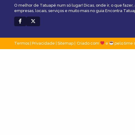
O melhor de Tatuapé num só lugar! Dicas, onde ir, o que fazer,
empresas, locais, serviços e muito mais no guia Encontra Tatua
Termos
|
Privacidade
|
Sitemap
Criado com
e
pelo time 