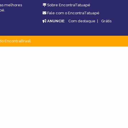
 as melhores
Sobre EncontraTatuapé
pé.
Fale com o EncontraTatuapé
ANUNCIE
:
Com destaque
|
Grátis
do EncontraBrasil