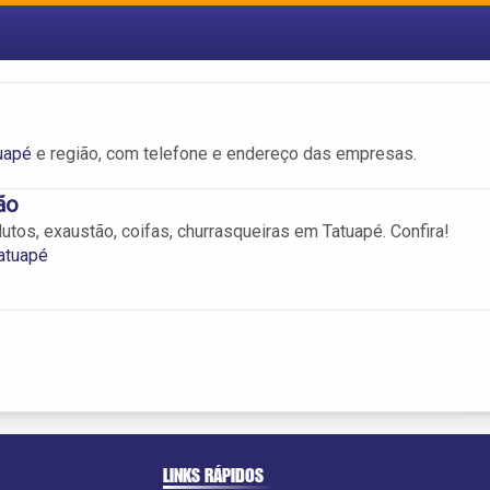
uapé
e região, com telefone e endereço das empresas.
ão
dutos, exaustão, coifas, churrasqueiras em Tatuapé. Confira!
atuapé
LINKS RÁPIDOS