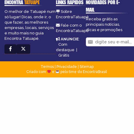
ENCONTRA
TATUAPÉ
LINKS RÁPIDOS
NOVIDADES POR E-
MAIL
O melhor de Tatuapé num
Sobre
só lugar! Dicas, onde ir, o
EncontraTatuapé
Receba grátis as
que fazer, as melhores
principais notícias,
Fale com o
empresas, locais, serviços
dicas e promoções
EncontraTatuapé
e muito mais no guia
Encontra Tatuapé.
ANUNCIE
:
Com
destaque
|
Grátis
Termos
|
Privacidade
|
Sitemap
Criado com
e
pelo time do EncontraBrasil